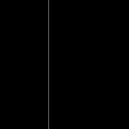
Eye of Ra