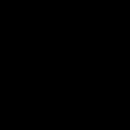
Faust