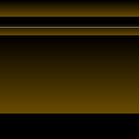
реальные деньги.