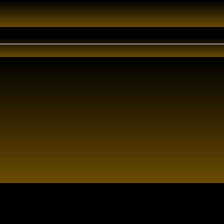
реальные деньги.