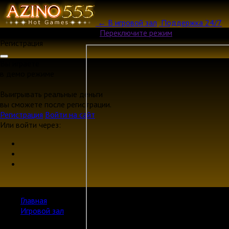
← В игровой зал
Поддержка 24/7
Вы играете в демо-режиме.
Переключите режим
и выигрывайте 
Регистрация
Вы играете
в демо режиме
Выигрывать реальные деньги
вы сможете после регистрации.
Регистрация
Войти на сайт
Или войти через:
Главная
Игровой зал
Magic Money