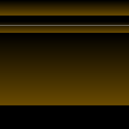
реальные деньги.