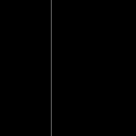
Magic Money