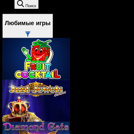
Поиск
Любимые игры
user_1773309
Lucky Lady's Charm Deluxe
user_1773309
10 000 руб.
Dolphin's Pearl Deluxe
Markmark
5 100 руб.
Blackjack
Alex Buh