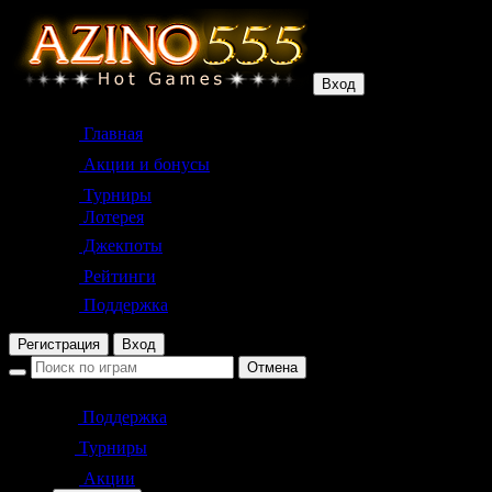
Вход
Главная
Акции и бонусы
Турниры
Лотерея
Джекпоты
Рейтинги
Поддержка
Регистрация
Вход
Отмена
Поддержка
Турниры
Акции