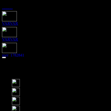
Последние выигрыши:
Book of Ra
nadinn
6 000 руб.
Crazy Monkey
VARVAR
9 000 руб.
FairyLand 2
VARVAR
10 000 руб.
FairyLand 2
user_1782841
12 500 руб.
Без учета бонусных средств, сбора баллов и очков опыта.
Just Jewels Deluxe
Anst555
Онлайн «Azino555» © 1992 — 2026
5 000 руб.
BlackJack
Anst555
6 000 руб.
BlackJack
Anst555
7 000 руб.